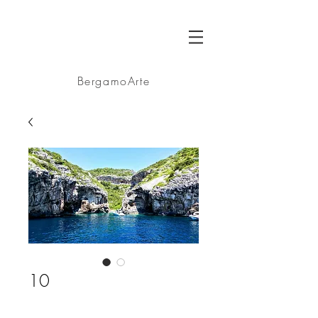
BA
BergamoArte
10