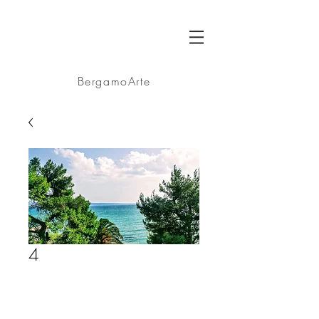
BA
BergamoArte
4