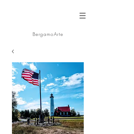
BA
BergamoArte