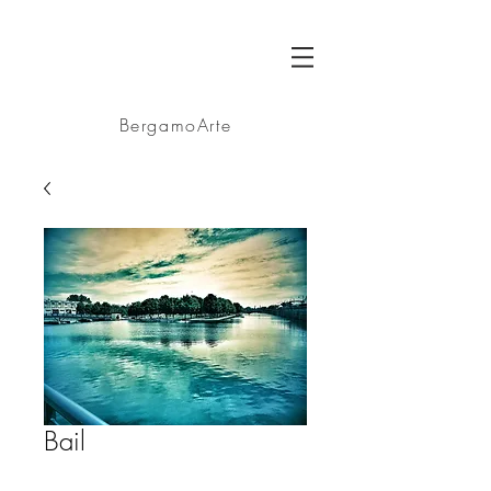
BA
BergamoArte
Bail