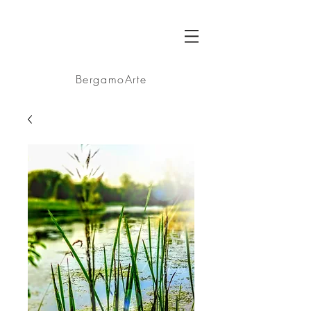
BA
BergamoArte