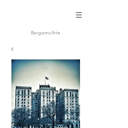
BA
BergamoArte