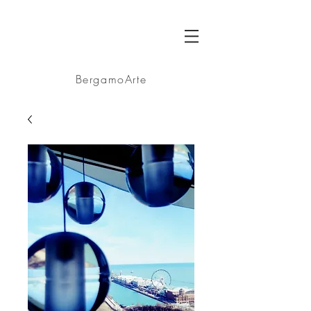
BA
BergamoArte