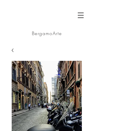
BA
BergamoArte