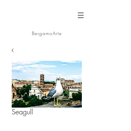
BA
BergamoArte
Seagull